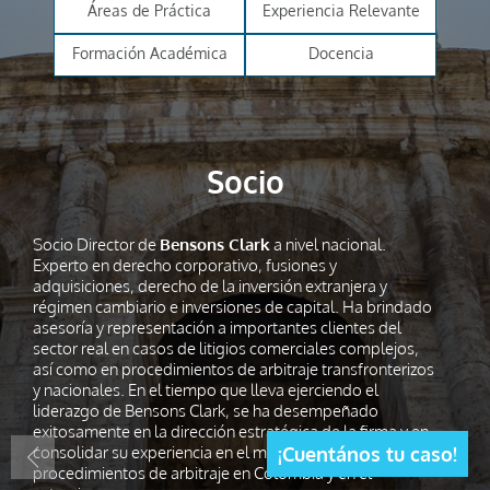
Áreas de Práctica
Experiencia Relevante
Formación Académica
Docencia
Socio
Socio Director de
Bensons Clark
a nivel nacional.
Experto en derecho corporativo, fusiones y
adquisiciones, derecho de la inversión extranjera y
régimen cambiario e inversiones de capital. Ha brindado
asesoría y representación a importantes clientes del
sector real en casos de litigios comerciales complejos,
así como en procedimientos de arbitraje transfronterizos
y nacionales. En el tiempo que lleva ejerciendo el
liderazgo de Bensons Clark, se ha desempeñado
exitosamente en la dirección estratégica de la firma y en
consolidar su experiencia en el manejo de
¡Cuentános tu caso!
procedimientos de arbitraje en Colombia y en el