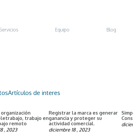
Servicios
Equipo
Blog
tos
Artículos de interes
 organización
Registrar la marca es generar
Simpl
eletrabajo, trabajo en
ganancia y proteger su
Cons
abajo remoto
actividad comercial.
dicie
8 , 2023
diciembre 18 , 2023